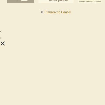
©
Futureweb GmbH
‹
›
×