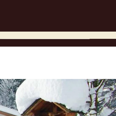
Preise
Bilder
Region
Kontakt
Stornierung
Impressionen
Urlaub in Tirol
Online Anfrage