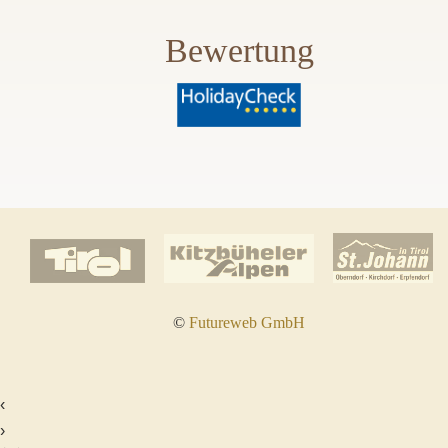
Bewertung
©
Futureweb GmbH
‹
›