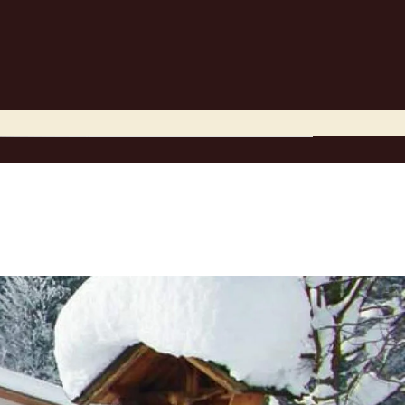
Preise
Bilder
Region
Kontakt
Stornierung
Impressionen
Urlaub in Tirol
Online Anfrage